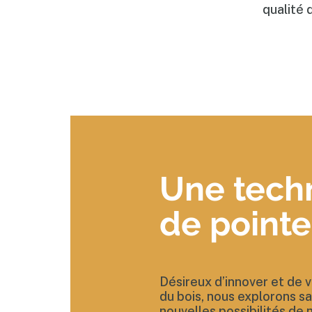
qualité 
Une tech
de pointe
Désireux d’innover et de v
du bois, nous explorons s
nouvelles possibilités de