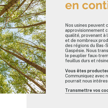
en cont
Nos usines peuvent 
approvisionnement co
qualité, provenant à l
et de nombreux produ
des régions du Bas-S
Gaspésie. Nous tran
le peuplier faux-tre
feuillus durs et résin
Vous êtes producteu
Communiquez avec no
pourrait nous intéres
Transmettre vos co