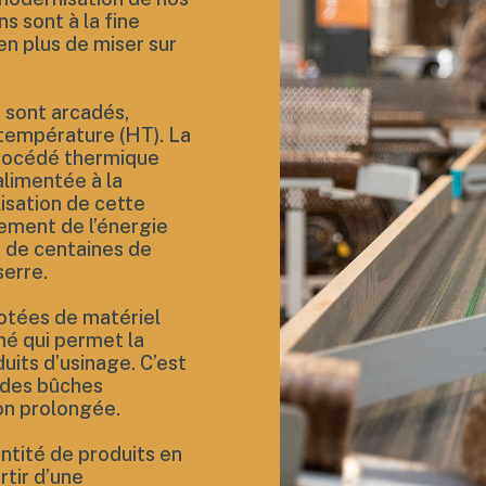
s sont à la fine
en plus de miser sur
 sont arcadés,
 température (HT). La
procédé thermique
alimentée à la
lisation de cette
ement de l’énergie
n de centaines de
serre.
dotées de matériel
né qui permet la
uits d’usinage. C’est
 des bûches
on prolongée.
ntité de produits en
rtir d’une