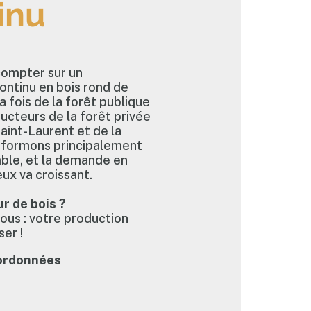
inu
compter sur un
ntinu en bois rond de
a fois de la forêt publique
cteurs de la forêt privée
aint-Laurent et de la
sformons principalement
mble, et la demande en
eux va croissant.
r de bois ?
us : votre production
ser !
ordonnées