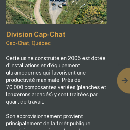
Division Cap-Chat
C
Cap-Chat, Québec
M
Cette usine construite en 2005 est dotée
Il
Next
d’installations et d’équipement
d
ultramodernes qui favorisent une
éc
productivité maximale. Près de
p
70 000 composantes variées (planches et
longerons arcadés) y sont traitées par
quart de travail.
Son approvisionnement provient
principalement de la forêt publique