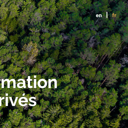
|
en
fr
ormation
rivés