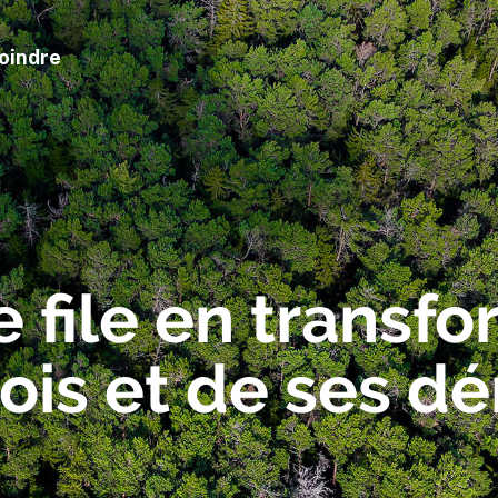
oindre
 file en transf
ois et de ses dé