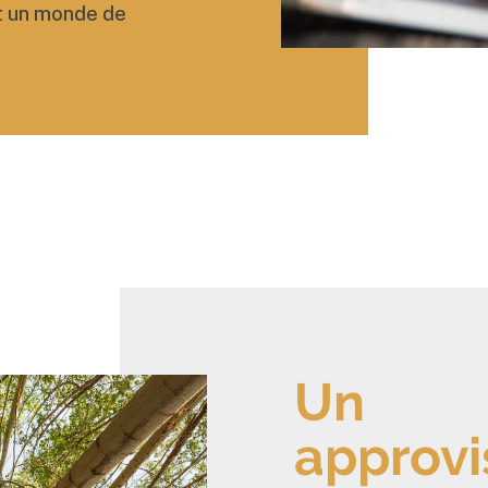
ut un monde de
Un
approv